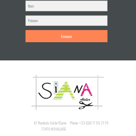
Envoyer
87 Route du Col de l'Épine
Phone: +33 (0)6 77 56 21 79
73470 NOVALAISE