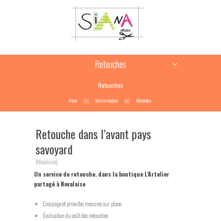
Retouches
Retouches
Home
Service couture
Retouches
Retouche dans l’avant pays
savoyard
(Novalaise)
Un service de retouche. dans la boutique L’Artelier
partagé à Novalaise
Essayage et prise des mesures sur place
Évaluation du coût des retouches