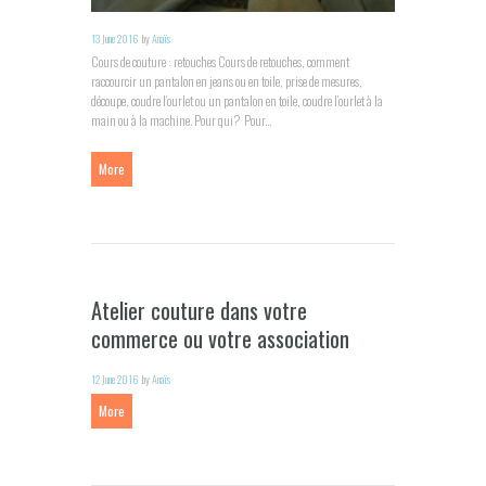
13 June 2016
by
Anaïs
Cours de couture : retouches Cours de retouches, comment
raccourcir un pantalon en jeans ou en toile, prise de mesures,
découpe, coudre l’ourlet ou un pantalon en toile, coudre l’ourlet à la
main ou à la machine. Pour qui? Pour...
More
Atelier couture dans votre
commerce ou votre association
12 June 2016
by
Anaïs
More