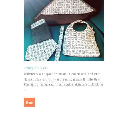
1 February 2018
by
Anaïs
Collection Siana “Japan “ Nouveauté , Je vous présente la collection
“Japan” , créé à partir d’un kimono Tout pour accueillir bébé: Une
Combipilote ,pratique pour la sortie de la maternité. ( doublé polaire
...
More