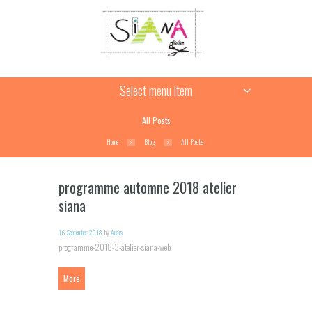
Select menu item
All Posts
Home
Blog
All Posts
programme automne 2018 atelier
siana
16 September 2018
by
Anaïs
programme-2018-3-atelier-siana-web
More