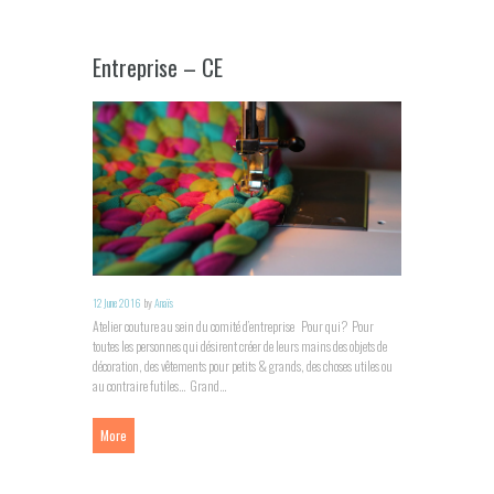
Entreprise – CE
12 June 2016
by
Anaïs
Atelier couture au sein du comité d’entreprise Pour qui? Pour
toutes les personnes qui désirent créer de leurs mains des objets de
décoration, des vêtements pour petits & grands, des choses utiles ou
au contraire futiles… Grand...
More