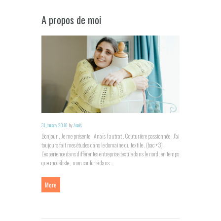
A propos de moi
31 January 2018
by
Anaïs
Bonjour , Je me présente , Anaïs Fautrat . Couturière passionnée . J’ai
toujours fait mes études dans le domaine du textile . (bac +3)
L’expérience dans différentes entreprise textile dans le nord, en temps
que modéliste , mon conforté dans...
More