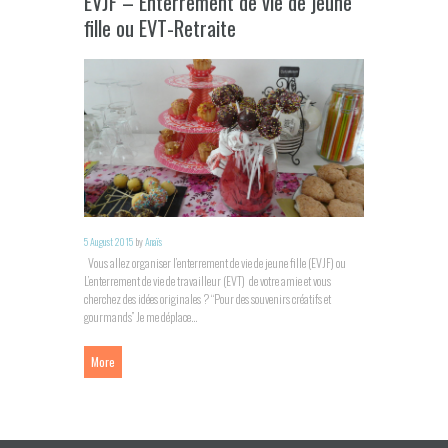
EVJF – Enterrement de vie de jeune
fille ou EVT-Retraite
5 August 2015
by
Anaïs
Vous allez organiser l’enterrement de vie de jeune fille (EVJF) ou
L’enterrement de vie de travailleur (EVT) de votre amie et vous
cherchez des idées originales ? “Pour des souvenirs créatifs et
gourmands” Je me déplace...
More